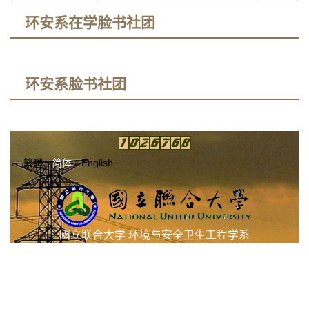
环安系在学脸书社团
环安系脸书社团
繁體
简体
English
國立联合大学 环境与安全卫生工程学系
36063 苗栗市南势里联大2号
电话:037-382280 传真:037-382281
信箱:
ev@nuu.edu.tw