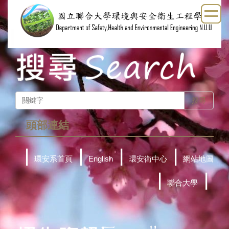
跳
到
主
要
內
容
區
搜尋
頭部連結
｜
｜
｜
｜
環安系首頁
English
環安衛中心
網站地圖
｜
｜
聯合大學