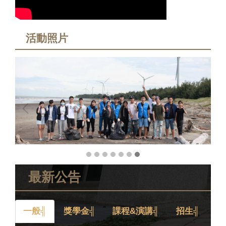
活動照片
最新公告
一般╣
獎學金╣
課程&演講╣
招生╣