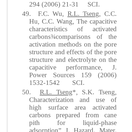
294 (2006) 21-31 SCI.
49. F.C. Wu,
R.L. Tseng
, C.C.
Hu, C.C. Wang, The capacitive
characteristics of activated
carbons
¾
comparisons of the
activation methods on the pore
structure and effects of the pore
structure and electrolyte on the
capacitive performance, J.
Power Sources 159 (2006)
1532-1542 SCI.
50.
R.L. Tseng
*, S.K. Tseng,
Characterization and use of
high surface area activated
carbons prepared from cane
pith for liquid-phase
adsorption” J. Hazard. Mater.