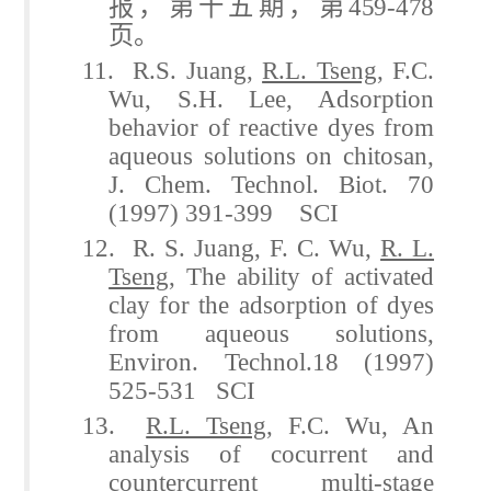
报，第十五期，第
459-478
页。
11. R.S. Juang,
R.L. Tseng
, F.C.
Wu, S.H. Lee, Adsorption
behavior of reactive dyes from
aqueous solutions on chitosan,
J. Chem. Technol. Biot. 70
(1997) 391-399 SCI
12. R. S. Juang, F. C. Wu,
R. L.
Tseng
, The ability of activated
clay for the adsorption of dyes
from aqueous solutions,
Environ. Technol.18 (1997)
525-531 SCI
13.
R.L. Tseng
, F.C. Wu, An
analysis of cocurrent and
countercurrent multi-stage