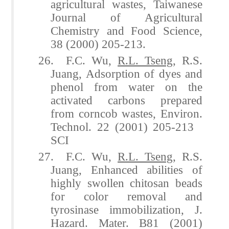
agricultural wastes, Taiwanese
Journal of Agricultural
Chemistry and Food Science,
38 (2000) 205-213.
26. F.C. Wu,
R.L. Tseng
, R.S.
Juang, Adsorption of dyes and
phenol from water on the
activated carbons prepared
from corncob wastes, Environ.
Technol. 22 (2001) 205-213
SCI
27. F.C. Wu,
R.L. Tseng
, R.S.
Juang, Enhanced abilities of
highly swollen chitosan beads
for color removal and
tyrosinase immobilization, J.
Hazard. Mater. B81 (2001)