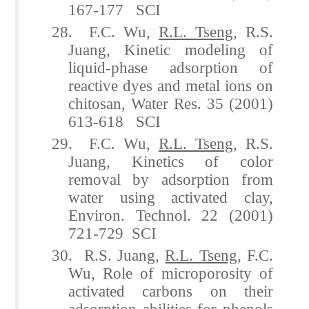
167-177 SCI
28. F.C. Wu,
R.L. Tseng
, R.S.
Juang, Kinetic modeling of
liquid-phase adsorption of
reactive dyes and metal ions on
chitosan, Water Res. 35 (2001)
613-618 SCI
29. F.C. Wu,
R.L. Tseng
, R.S.
Juang, Kinetics of color
removal by adsorption from
water using activated clay,
Environ. Technol. 22 (2001)
721-729 SCI
30. R.S. Juang,
R.L. Tseng
, F.C.
Wu, Role of microporosity of
activated carbons on their
adsorption abilities for phenols