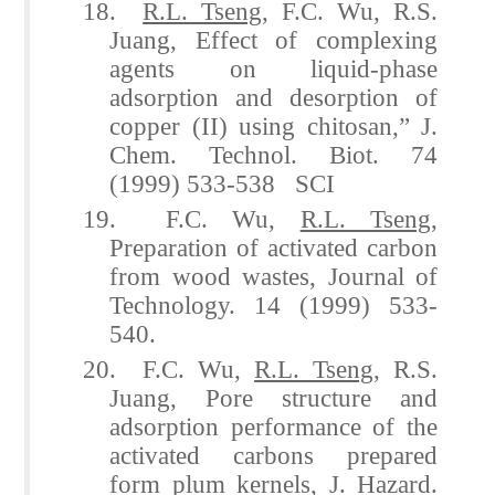
18.
R.L. Tseng
, F.C. Wu, R.S.
Juang, Effect of complexing
agents on liquid-phase
adsorption and desorption of
copper (II) using chitosan,” J.
Chem. Technol. Biot. 74
(1999) 533-538 SCI
19. F.C. Wu,
R.L. Tseng
,
Preparation of activated carbon
from wood wastes, Journal of
Technology. 14 (1999) 533-
540.
20. F.C. Wu,
R.L. Tseng
, R.S.
Juang, Pore structure and
adsorption performance of the
activated carbons prepared
form plum kernels, J. Hazard.