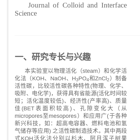
Journal of Colloid and Interface
Science
一、研究专长与兴趣
本实验室以物理活化（
steam
）和化学活
化法（
KOH
、
NaOH
、
H
PO
和
ZnCl
）制备
3
4
2
活性碳，比较活性碳各种特性
(
物理、化学、
吸附、电化学
)
，获得具有省能源
(
活化时间较
短；活化温度较低
)
、经济性
(
产率高
)
、质量
佳
(BET
表面积较高
)
、孔隙变化大（从
micropores
至
mesopores
）和应用广
(
于各种
新兴科技，如：超高电容器、燃料电池和氢
气储存等应用
)
之活性碳制造技术。其中两段
式
KOH
活化法分别以杉木、阿月浑子树果