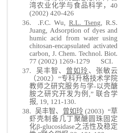
湾农业化学与食品科学，
40
(2002) 420-426
36. .F.C. Wu,
R.L. Tseng
, R.S.
Juang, Adsorption of dyes and
humic acid from water using
chitosan-encapsulated activated
carbon, J. Chem. Technol. Biot.
77 (2002) 1269-1279 SCI.
37.
吴丰智、
曾如玲
、张敏云
（
2002
）
“
专科升格技术学院
教师之研究服务与学
-
以壳醣
胺之研究开发为例
,”
联合学
报
, 19, 121-130.
38.
吴丰智、
曾如玲
(2003) “
草
虾壳制备几丁聚醣圆珠固定
化
β-glucosidase
之活性及稳定