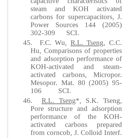
capacitive characteristics of
steam and KOH activated
carbons for supercapacitors, J.
Power Sources 144 (2005)
302-309 SCI.
45. F.C. Wu,
R.L. Tseng
, C.C.
Hu, Comparisons of properties
and adsorption performance of
KOH-activated and steam-
activated carbons, Micropor.
Mesopor. Mat. 80 (2005) 95-
106 SCI.
46.
R.L. Tseng
*, S.K. Tseng,
Pore structure and adsorption
performance of the KOH-
activated carbons prepared
from corncob, J. Colloid Interf.