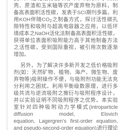
壳、蔗渣和玉米轴等农产废弃物为原料，制
备高表面积活性碳，发表于
SCI
期刊多篇。利
用
KOH
伴随
CO
之制备方式，探讨活性碳孔
2
隙特性和吸附与超高电容器之应用，以低环
境成本之
NaOH
活化法制备高表面积活性碳，
获得单位表面积吸附能力高于其他制备方法
之活性碳，受到国际重视，被引用次数逐渐
增加。
另外，为了解决许多新开发之低价格吸附
剂
(
如：天然矿物、植物、海产、微生物、废
弃物等
)
吸附操作不便，与吸附剂功能无法充
分利用之困扰。利用平衡级数原理，进行多
级共流与逆流吸附之推衍与吸附程序设计，
并以实验证明不同吸附程序之优势。本实验
室针对四种吸附动力学模式
(introparticle
diffusion model, Elovich
equation, Lagergren’s first-order equation,
and pseudo-second-order equation)
进行理论