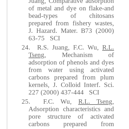
Juang, Comparative adsorption
of metal and dye on flake-and
bead-types of chitosans
prepared from fishery wastes,
J. Hazard. Mater. B73 (2000)
63-75 SCI
24. R.S. Juang, F.C. Wu,
R.L.
Tseng
, Mechanism of
adsorption of phenols and dyes
from water using activated
carbons prepared from plum
kernels, J. Colloid Interf. Sci.
227 (2000) 437-444 SCI
25. F.C. Wu,
R.L. Tseng
,
Adsorption characteristics and
pore structure of activated
carbons prepared from