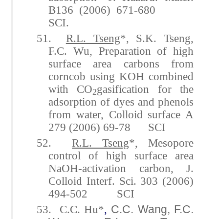
B136 (2006) 671-680
SCI.
51.
R.L. Tseng
*, S.K. Tseng,
F.C. Wu, Preparation of high
surface area carbons from
corncob using KOH combined
with CO
gasification for the
2
adsorption of dyes and phenols
from water, Colloid surface A
279 (2006) 69-78 SCI
52.
R.L. Tseng
*, Mesopore
control of high surface area
NaOH-activation carbon, J.
Colloid Interf. Sci. 303 (2006)
494-502 SCI
53. C.C. Hu*
,
C.C. Wang, F.C.