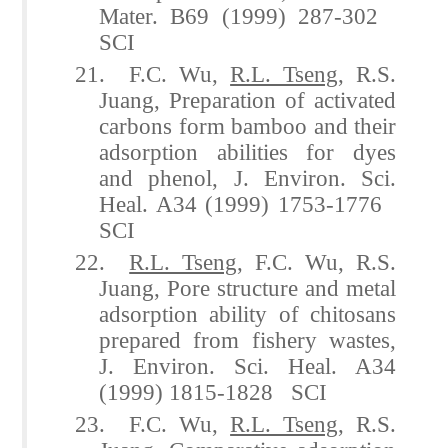
Mater. B69 (1999) 287-302
SCI
21. F.C. Wu,
R.L. Tseng
, R.S.
Juang, Preparation of activated
carbons form bamboo and their
adsorption abilities for dyes
and phenol, J. Environ. Sci.
Heal. A34 (1999) 1753-1776
SCI
22.
R.L. Tseng
, F.C. Wu, R.S.
Juang, Pore structure and metal
adsorption ability of chitosans
prepared from fishery wastes,
J. Environ. Sci. Heal. A34
(1999) 1815-1828 SCI
23. F.C. Wu,
R.L. Tseng
, R.S.