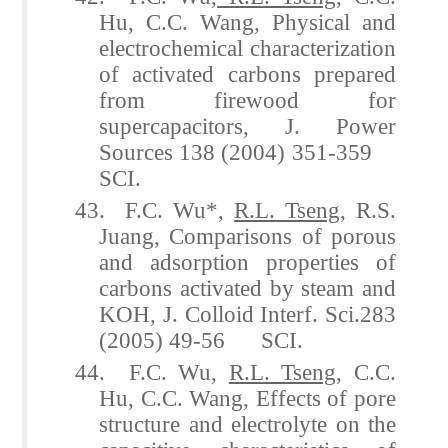
Hu, C.C. Wang, Physical and
electrochemical characterization
of activated carbons prepared
from firewood for
supercapacitors, J. Power
Sources 138 (2004) 351-359
SCI.
43. F.C. Wu*,
R.L. Tseng
, R.S.
Juang, Comparisons of porous
and adsorption properties of
carbons activated by steam and
KOH, J. Colloid Interf. Sci.283
(2005) 49-56 SCI.
44. F.C. Wu,
R.L. Tseng
, C.C.
Hu, C.C. Wang, Effects of pore
structure and electrolyte on the