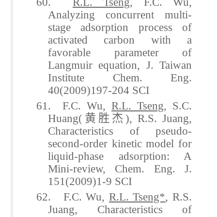
60.
R.L. Tseng
, F.C. Wu,
Analyzing concurrent multi-
stage adsorption process of
activated carbon with a
favorable parameter of
Langmuir equation, J. Taiwan
Institute Chem. Eng.
40(2009)197-204 SCI
61. F.C. Wu,
R.L. Tseng
, S.C.
Huang(
黄胜杰
), R.S. Juang,
Characteristics of pseudo-
second-order kinetic model for
liquid-phase adsorption: A
Mini-review, Chem. Eng. J.
151(2009)1-9 SCI
62. F.C. Wu,
R.L. Tseng*
, R.S.
Juang, Characteristics of