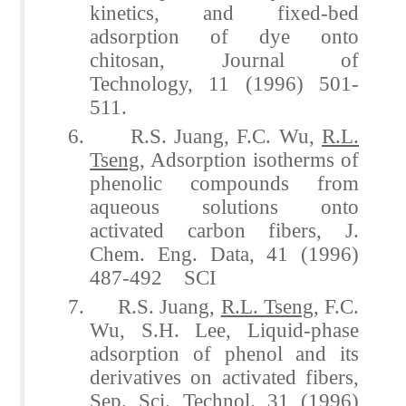
kinetics, and fixed-bed
adsorption of dye onto
chitosan, Journal of
Technology, 11 (1996) 501-
511.
6. R.S. Juang, F.C. Wu,
R.L.
Tseng
, Adsorption isotherms of
phenolic compounds from
aqueous solutions onto
activated carbon fibers, J.
Chem. Eng. Data, 41 (1996)
487-492 SCI
7. R.S. Juang,
R.L. Tseng
, F.C.
Wu, S.H. Lee, Liquid-phase
adsorption of phenol and its
derivatives on activated fibers,
Sep. Sci. Technol. 31 (1996)