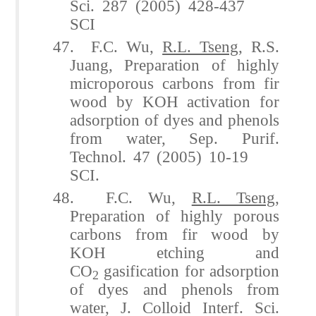
Sci. 287 (2005) 428-437
SCI
47. F.C. Wu,
R.L. Tseng
, R.S.
Juang, Preparation of highly
microporous carbons from fir
wood by KOH activation for
adsorption of dyes and phenols
from water, Sep. Purif.
Technol. 47 (2005) 10-19
SCI.
48. F.C. Wu,
R.L. Tseng
,
Preparation of highly porous
carbons from fir wood by
KOH etching and
CO
gasification for adsorption
2
of dyes and phenols from
water, J. Colloid Interf. Sci.