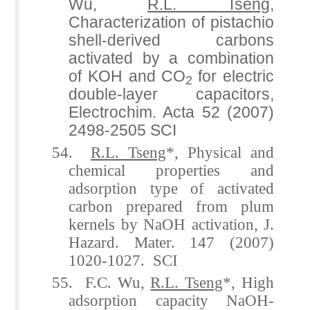
Wu,
R.L. Tseng
,
Characterization of pistachio
shell-derived carbons
activated by a combination
of KOH and CO
for electric
2
double-layer capacitors,
Electrochim. Acta 52 (2007)
2498-2505 SCI
54.
R.L. Tseng
*, Physical and
chemical properties and
adsorption type of activated
carbon prepared from plum
kernels by NaOH activation, J.
Hazard. Mater. 147 (2007)
1020-1027. SCI
55. F.C. Wu,
R.L. Tseng
*, High
adsorption capacity NaOH-