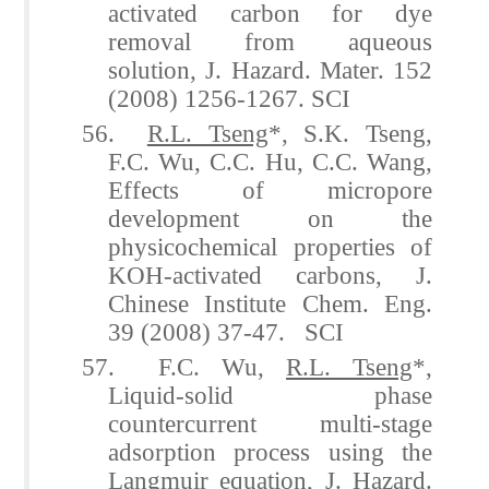
activated carbon for dye
removal from aqueous
solution, J. Hazard. Mater. 152
(2008) 1256-1267. SCI
56.
R.L. Tseng
*, S.K. Tseng,
F.C. Wu, C.C. Hu, C.C. Wang,
Effects of micropore
development on the
physicochemical properties of
KOH-activated carbons, J.
Chinese Institute Chem. Eng.
39 (2008) 37-47. SCI
57. F.C. Wu,
R.L. Tseng
*,
Liquid-solid phase
countercurrent multi-stage
adsorption process using the
Langmuir equation, J. Hazard.