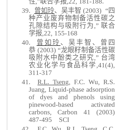
性
,”
联合学报
,22, 181-188.
39.
曾如玲
、吴丰智
(2003) “
四
种产业废弃物制备活性碳之
孔隙结构与吸附行为
,”
联合
学报
,22, 155-168
40.
曾如玲
、吴丰智、曾四
恭
(2003) “
龙眼籽制备活性碳
吸附水中酚类之研究
,”
台湾
农业化学与食品科学
,41(4),
311-317
41.
R.L. Tseng
, F.C. Wu, R.S.
Juang, Liquid-phase adsorption
of dyes and phenols using
pinewood-based activated
carbons, Carbon 41 (2003)
487-495 SCI
42. F.C. Wu,
R.L. Tseng
, C.C.