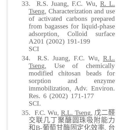
33. R.S. Juang, F.C. Wu,
R. L.
Tseng,
Characterization and use
of activated carbons prepared
from bagasses for liquid-phase
adsorption, Colloid surface
A201 (2002) 191-199
SCI
34. R.S. Juang, F.C. Wu,
R.L.
Tseng
, Use of chemically
modified chitosan beads for
sorption and enzyme
immobilization, Adv. Environ.
Res. 6 (2002) 171-177
SCI.
35. F.C. Wu,
R.L. Tseng
,
戊二醛
交联几丁聚醣圆珠吸附能力
和
B-
葡萄甘酶固定化效率
,
台