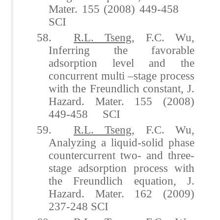
Mater. 155 (2008) 449-458
SCI
58.
R.L. Tseng
, F.C. Wu,
Inferring the favorable
adsorption level and the
concurrent multi –stage process
with the Freundlich constant, J.
Hazard. Mater. 155 (2008)
449-458 SCI
59.
R.L. Tseng
, F.C. Wu,
Analyzing a liquid-solid phase
countercurrent two- and three-
stage adsorption process with
the Freundlich equation, J.
Hazard. Mater. 162 (2009)
237-248 SCI