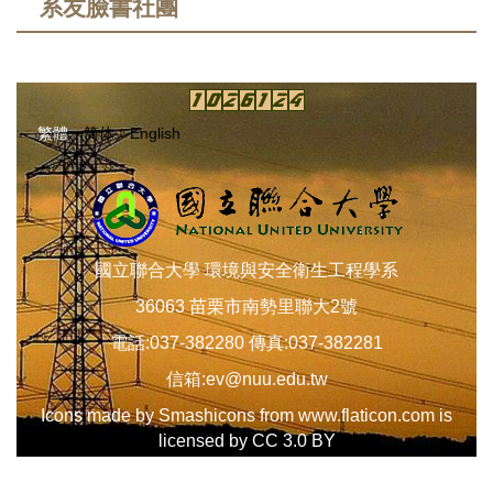
系友臉書社團
繁體
简体
English
國立聯合大學
環境與安全衛生工程學系
36063
苗栗市南勢里聯大
2
號
電話
:037-382280
傳真
:037-382281
信箱
:
ev@nuu.edu.tw
Icons made by
Smashicons
from
www.flaticon.com
is
licensed by
CC 3.0 BY