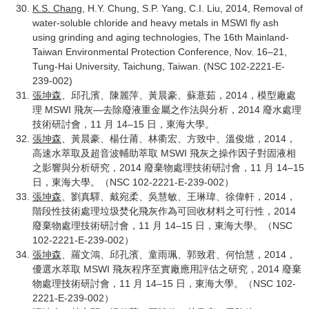
K.S. Chang
, H.Y. Chung, S.P. Yang, C.I. Liu, 2014, Removal of
water-soluble chloride and heavy metals in MSWI fly ash
using grinding and aging technologies, The 16th Mainland-
Taiwan Environmental Protection Conference, Nov. 16–21,
Tung-Hai University, Taichung, Taiwan. (NSC 102-2221-E-
239-002)
張坤森
、邱孔濱、陳麗萍、黃晨豪、蘇薏茹，2014，模型廠處
理 MSWI 飛灰―去除廢液重金屬之作法與分析，2014 廢水處理
技術研討會，11 月 14–15 日，東海大學。
張坤森
、黃晨豪、楊仕莆、林衢宏、方致中、溫俊焮，2014，
高速水萃取及超音波輔助萃取 MSWI 飛灰之操作因子對固液相
之影響與分析研究，2014 廢棄物處理技術研討會，11 月 14–15
日，東海大學。（NSC 102-2221-E-239-002）
張坤森
、劉真驛、戴宛柔、吳慧敏、王琳瑋、徐偉軒，2014，
階段性技術處理垃圾焚化飛灰作為可回收材料之可行性，2014
廢棄物處理技術研討會，11 月 14–15 日，東海大學。（NSC
102-2221-E-239-002）
張坤森
、羅文鴻、邱孔濱、童雨珮、郭致君、何怡慧，2014，
優選水萃取 MSWI 飛灰程序至實廠應用評估之研究，2014 廢棄
物處理技術研討會，11 月 14–15 日，東海大學。（NSC 102-
2221-E-239-002）