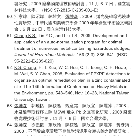
響研究，2009 廢棄物處理技術研討會，11 月 6–7 日，國立雲
林科技大學。（NSC 97-2815-C-239-001-E）
江家緯、陳昭燁、韓雄文、
張坤森
，2009，拋光瓷磚廢泥燒成
性質研究，中華民國陶業研究學會 2009 年年會暨學術論文研討
會，5 月 22 日，國立台灣科技大學。
Chang K.S.
, Lin Y.C., and Liu T.S., 2009, Development and
application of an auto-normalization program for optimal
treatment of numerous metal-containing hazardous sludges,
Journal of Hazardous Materials
, 166 (2-3): 836–841. (NSC
95-2221-E-239-020)
K.S. Chang
, H. T. Kuo, W. C. Hsu, C. T. Tseng, C. H. Hsiao, I.
M. Wei, S. Y. Chen, 2008, Evaluation of FPXRF detections to
organize an optimal remediation plan in a zinc contaminated
site. The 14th International Conference on Heavy Metals in
the Environment, pp. 543–546, Nov. 16–23, National Taiwan
University, Taiwan.
張坤森
、郭曉恬、陳筱逸、魏意銘、陳欣宜、陳麗萍，2008，
水及酸萃取程序去除 MSWI 飛灰 Pb 之無害化研究，2008 廢棄
物處理技術研討會，11 月 7–8 日，國立台灣大學。
張坤森
、徐義復、蕭辰翰、陳筱逸、陳欣宜、陳麗萍、黃彥鈞，
2008，不同酸鹼度環境下臭氧對污泥重金屬去除之影響研究，