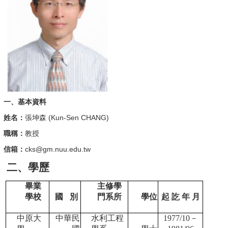
一、基本資料
姓名：
張坤森 (Kun-Sen CHANG)
職稱：
教授
信箱：
cks@gm.nuu.edu.tw
二、學歷
畢業
主修學
學校
國
別
門系所
學位
起 訖 年 月
中原大
中華民
水利工程
1977/10
－