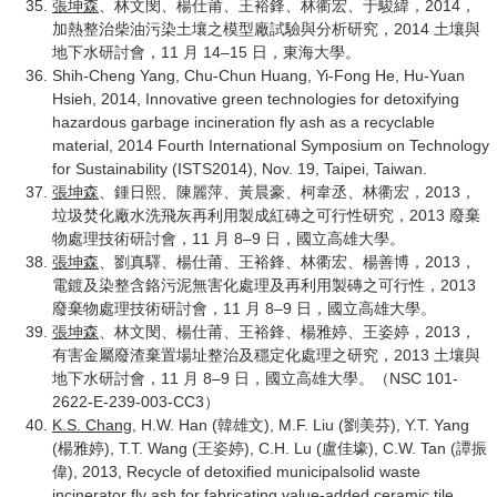
張坤森
、林文閔、楊仕莆、王裕鋒、林衢宏、于駿緯，2014，
加熱整治柴油污染土壤之模型廠試驗與分析研究，2014 土壤與
地下水研討會，11 月 14–15 日，東海大學。
Shih-Cheng Yang, Chu-Chun Huang, Yi-Fong He, Hu-Yuan
Hsieh, 2014, Innovative green technologies for detoxifying
hazardous garbage incineration fly ash as a recyclable
material, 2014 Fourth International Symposium on Technology
for Sustainability (ISTS2014), Nov. 19, Taipei, Taiwan.
張坤森
、鍾日熙、陳麗萍、黃晨豪、柯韋丞、林衢宏，2013，
垃圾焚化廠水洗飛灰再利用製成紅磚之可行性研究，2013 廢棄
物處理技術研討會，11 月 8–9 日，國立高雄大學。
張坤森
、劉真驛、楊仕莆、王裕鋒、林衢宏、楊善博，2013，
電鍍及染整含鉻污泥無害化處理及再利用製磚之可行性，2013
廢棄物處理技術研討會，11 月 8–9 日，國立高雄大學。
張坤森
、林文閔、楊仕莆、王裕鋒、楊雅婷、王姿婷，2013，
有害金屬廢渣棄置場址整治及穩定化處理之研究，2013 土壤與
地下水研討會，11 月 8–9 日，國立高雄大學。（NSC 101-
2622-E-239-003-CC3）
K.S. Chang
, H.W. Han (韓雄文), M.F. Liu (劉美芬), Y.T. Yang
(楊雅婷), T.T. Wang (王姿婷), C.H. Lu (盧佳壕), C.W. Tan (譚振
偉), 2013, Recycle of detoxified municipalsolid waste
incinerator fly ash for fabricating value-added ceramic tile,