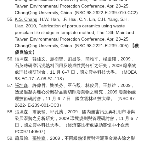
Taiwan Environmental Protection Conference, Apr. 23–25,
ChongQing University, China. (NSC 98-2622-E-239-010-CC2)
K.S. Chang
, H.W. Han, I.F. Hsu, C.N. Lin, C.H. Yang, S.H.
Liao, 2010, Fabrication of porous ceramics using waste
porcelain tile sludge in template method, The 13th Mainland-
Taiwan Environmental Protection Conference, Apr. 23–25,
ChongQing University, China. (NSC 98-2221-E-239 -005)
【獲
優良論文】
張坤森
、韓雄文、廖樹賢、劉昌旻、簡雅平、楊慶翔，2009，
石英磚研磨污泥熟料回用及燒成性質分析之研究，2009 廢棄物
處理技術研討會，11 月 6–7 日，國立雲林科技大學。（MOEA
98-EC-17 -A-08-S1-118）
張坤森
、許偉哲、劉美芬、巫信毅、林俊男、王麒維，2009，
透過混凝與離心分離矽晶圓切削廢棄物之研究，2009 廢棄物處
理技術研討會，11 月 6–7 日，國立雲林科技大學。（NSC 97-
2622- E-239-001-CC3）
張坤森
、蕭辰翰、邱孔濱，2009，國內無害污泥再利用市場與
發展潛勢之分析研究，2009 環境規劃與管理研討會，11 月 6–7
日，國立雲林科技大學。（經濟部技術處協助關懷中小企業
PC097140507）
蕭辰翰、
張坤森
，2009，不同緩熱溫度對污泥重金屬去除之影