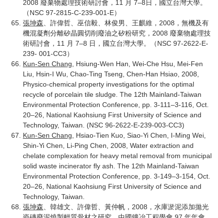
2008 廢棄物處理技術研討會，11 月 7–8日，國立台灣大學。
（NSC 97-2815-C-239-001-E）
張坤森
、許偉哲、巫信毅、林俊男、王麒維，2008，無機及有
機混凝劑分離矽晶圓切削廢油之矽粉研究，2008 廢棄物處理技
術研討會，11 月 7–8 日，國立台灣大學。
（NSC 97-2622-E-
239- 001-CC3）
Kun-Sen Chang
, Hsiung-Wen Han, Wei-Che Hsu, Mei-Fen
Liu, Hsin-I Wu, Chao-Ting Tseng, Chen-Han Hsiao, 2008,
Physico-chemical property investigations for the optimal
recycle of porcelain tile sludge. The 12th Mainland-Taiwan
Environmental Protection Conference, pp. 3-111–3-116, Oct.
20–26, National Kaohsiung First University of Science and
Technology, Taiwan. (NSC 96-2622-E-239-003-CC3)
Kun-Sen Chang
, Hsiao-Tien Kuo, Siao-Yi Chen, I-Ming Wei,
Shin-Yi Chen, Li-Ping Chen, 2008, Water extraction and
chelate complexation for heavy metal removal from municipal
solid waste incinerator fly ash. The 12th Mainland-Taiwan
Environmental Protection Conference, pp. 3-149–3-154, Oct.
20–26, National Kaohsiung First University of Science and
Technology, Taiwan.
張坤森
、韓雄文、許偉哲、黃仲帆，2008，水庫淤泥添加拋光
瓷磚廢泥燒製輕質骨材之研究，中國鑛冶工程學會 97 年年會，