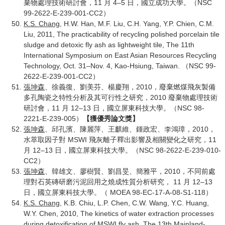
棄物處理技術研討會，11 月 4–5 日，國立成功大學。（NSC
99-2622-E-239-001-CC2）
K.S. Chang
, H.W. Han, M.F. Liu, C.H. Yang, Y.P. Chien, C.M.
Liu, 2011, The practicability of recycling polished porcelain tile
sludge and detoxic fly ash as lightweight tile, The 11th
International Symposium on East Asian Resources Recycling
Technology, Oct. 31–Nov. 4, Kao-Hsiung, Taiwan. （NSC 99-
2622-E-239-001-CC2）
張坤森
、徐義復、劉美芬、楊慶翔，2010，廢棄燃煤飛灰製備
多孔陶瓷之特性分析及其可行性之研究，2010 廢棄物處理技術
研討會，11 月 12–13 日，國立屏東科技大學。（NSC 98-
2221-E-239-005）
【獲優秀論文獎】
張坤森
、邱孔濱、陳麗萍、王麒維、鍾政宏、李鴻璋，2010，
水萃取因子對 MSWI 飛灰離子釋出影響及相關變化之研究，11
月 12–13 日，國立屏東科技大學。（NSC 98-2622-E-239-010-
CC2）
張坤森
、韓雄文、廖樹賢、劉昌旻、簡雅平，2010，不同前處
理對石英磚研磨污泥回用之燒成性質分析研究， 11 月 12–13
日，國立屏東科技大學。（ MOEA 98-EC-17-A-08-S1-118）
K.S. Chang
, K.B. Chiu, L.P. Chen, C.W. Wang, Y.C. Huang,
W.Y. Chen, 2010, The kinetics of water extraction processes
during detoxification of MSWI fly ash, The 13th Mainland-