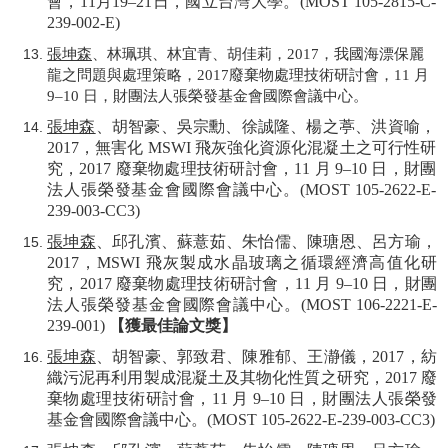
會，
11
月
19–21
日，國立台灣大學。
(MOST 105-2815-C-
239-002-E)
張坤森
、林珮琪、林宜青、胡佳莉，
2017
，我國海漂保麗
龍之問題與處理策略，
2017
廢棄物處理技術研討會，
11
月
9–10
日，財團法人張榮發基金會國際會議中心。
張坤森
、胡智豪、吳宗勳、徐誠隆、楊之葶、洪資喻，
2017
，無害化
MSWI
飛灰強化資源化混凝土之可行性研
究，
2017
廢棄物處理技術研討會，
11
月
9–10
日，財團
法人張榮發基金會國際會議中心。
(MOST 105-2622-E-
239-003-CC3)
張坤森
、邱孔濱、蘇薏茹、朱怡儒、陳瑭恩、呂方瑜，
2017
，
MSWI
飛灰製成水晶玻璃之循環經濟高值化研
究，
2017
廢棄物處理技術研討會，
11
月
9–10
日，財團
法人張榮發基金會國際會議中心。
(MOST 106-2221-E-
239-001)
【獲最佳論文獎】
張坤森
、胡智豪、郭致君、陳雅郁、王瀞儀，
2017
，紡
織污泥再利用製成混凝土及其物化性質之研究，
2017
廢
棄物處理技術研討會，
11
月
9–10
日，財團法人張榮發
基金會國際會議中心。
(MOST 105-2622-E-239-003-CC3)