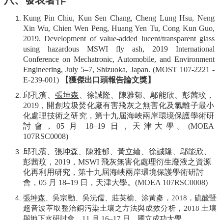
Kung Pin Chiu, Kun Sen Chang, Cheng Lung Hsu, Neng
Xin Wu, Chien Wen Peng, Huang Yen Tu, Cong Kun Guo,
2019. Development of value-added lucent/transparent glass
using hazardous MSWI fly ash, 2019 International
Conference on Mechatronic, Automobile, and Environment
Engineering, July 5–7, Shizuoka, Japan. (MOST 107-2221 -
E-239-001)
【獲傑出口頭報告論文獎】
邱孔濱、
張坤森
、徐誠隆、陳雅郁、鄔能欣、彭茜玟，
2019
，開創垃圾焚化廠有害飛灰之無害化及氯離子最小
化處理技術之研究，第十九屆海峽兩岸環境保護學術研
討會，
05
月
18–19
日，天津大學。
(MOEA
107RSC0008)
邱孔濱、
張坤森
、陳雅郁、黃立綸、徐誠隆、鄔能欣、
彭茜玟，
2019
，
MSWI
飛灰無害化處理衍生廢液之資源
化再利用研究，第十九屆海峽兩岸環境保護學術研討
會，
05
月
18–19
日，天津大學。
(MOEA 107RSC0008)
張坤森
、吳宗勳、吳沅儒、莊英榆、涂黃彥，
2018
，硫酸暨
超音波萃取整治銅污染土壤之方法與成效分析，
2018
土壤
與地下水研討會，
11
月
16–17
日，國立成功大學。