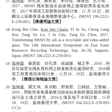
張坤森
、邱孔濱、蘇薏茹、朱怡儒、陳瑭恩、呂方瑜，
2017
，
MSWI
飛灰製成水晶玻璃之循環經濟高值化研
究，
2017
年環境工程實務技術研討會，
11
月
10
日，財
團法人張榮發基金會國際會議中心。
(MOST 106-2221-
E-239-001)
【獲優秀論文獎】
Kung Bin Chiu,
Kun Sen Chang
, Yi Ju Su, Cheng Lung
Hsu, Fang Yu Lu, I Ju Chu, Tang En Chen, 2017,
Transforming MSWI fly ash as a recyclable and value-added
glass, The 14th International Symposium on East Asian
Resources Recycling Technology, Sep. 26–28, Sapporo,
Japan. (MOST 106-2221-E-239-001)
張坤森
、蘇薏茹、邱孔濱、徐誠隆、楊之葶，
2016
，利
於垃圾焚化飛灰再利用之精進無害化處理研究，
2016
環
境工程實務技術研討會，
11
月
18
、
19
日，嘉南藥理大
學。【
獲傑出海報論文獎
】
張坤森
、羅文鴻、吳宗勳、郭致君、江錦紋、王譽融，
2016
，間歇性臭氧通氣整治加油站未飽和層及飽和層柴
油污染土壤之研究，
2016
土壤及地下水研討會，
11
月
18
、
19
日，嘉南藥理大學。
(MOST 104-2622-E-239-005-
CC3)