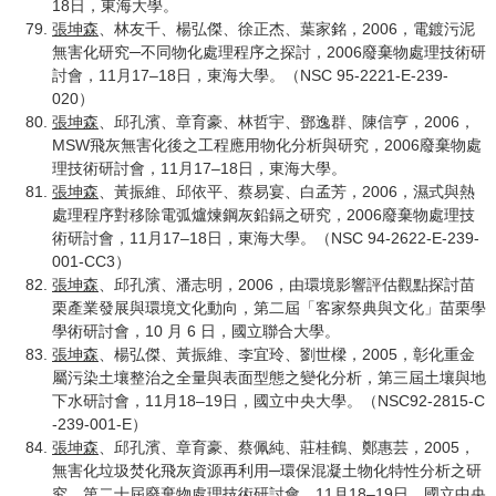
18日，東海大學。
張坤森
、林友千、楊弘傑、徐正杰、葉家銘，2006，電鍍污泥
無害化研究─不同物化處理程序之探討，2006廢棄物處理技術研
討會，11月17–18日，東海大學。（NSC 95-2221-E-239-
020）
張坤森
、邱孔濱、章育豪、林哲宇、鄧逸群、陳信亨，2006，
MSW飛灰無害化後之工程應用物化分析與研究，2006廢棄物處
理技術研討會，11月17–18日，東海大學。
張坤森
、黃振維、邱依平、蔡易宴、白孟芳，2006，濕式與熱
處理程序對移除電弧爐煉鋼灰鉛鎘之研究，2006廢棄物處理技
術研討會，11月17–18日，東海大學。（NSC 94-2622-E-239-
001-CC3）
張坤森
、邱孔濱、潘志明，2006，由環境影響評估觀點探討苗
栗產業發展與環境文化動向，第二屆「客家祭典與文化」苗栗學
學術研討會，10 月 6 日，國立聯合大學。
張坤森
、楊弘傑、黃振維、李宜玲、劉世樑，2005，彰化重金
屬污染土壤整治之全量與表面型態之變化分析，第三屆土壤與地
下水研討會，11月18–19日，國立中央大學。（NSC92-2815-C
-239-001-E）
張坤森
、邱孔濱、章育豪、蔡佩純、莊桂鶴、鄭惠芸，2005，
無害化垃圾焚化飛灰資源再利用─環保混凝土物化特性分析之研
究，第二十屆廢棄物處理技術研討會，11月18–19日，國立中央