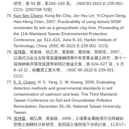
研究，第 93 期，第166–169 頁。（NSC93-2622-E-239-001-
CC3）[2007/08 刊登]
Kun-Sen Chang
, Kung-Bin Chiu, Jer-Yeu Lin, Yi-Chyurn Deng,
Hsin-Heng Chen, 2007, Practicability of using detoxic MSW
incinerator fly ash as a geosynthetic clay liner, Proceeding of
the 11th Mainland-Taiwan Environmental Protection
Conference, pp. 612–615, June 8–10, Harbin Institute of
Technology, China. (NSC 95-2622-E-239-001 -CC3)
張坤森
、黃振維、徐正杰、葉家銘、蕭辰翰、曾昭珽，2007，
以濕式冶金法去除電弧爐煉鋼煙塵中有害重金屬之研究，第十一
屆海峽兩岸環境保護學術研討會論文集，第 624–627 頁，6 月
8–10 日，哈爾濱工業大學。（NSC 95-2622-E-239-001-
CC3）
K. S. Chang
, H. C. Yang, C. W. Huang, 2006, Evaluating
detection methods and governmental standards in soil
contamination of cadmium and lead, The Third Mainland-
Taiwan Conference on Soil and Groundwater Pollution
Remediation, December 25–26, National Taiwan University,
Taiwan.
張坤森
、楊弘傑、黃振維，2006，土壤重金屬檢測方法與鍵結
型態之相關性分析研究，第四屆土壤與地下水研討會，11月17–