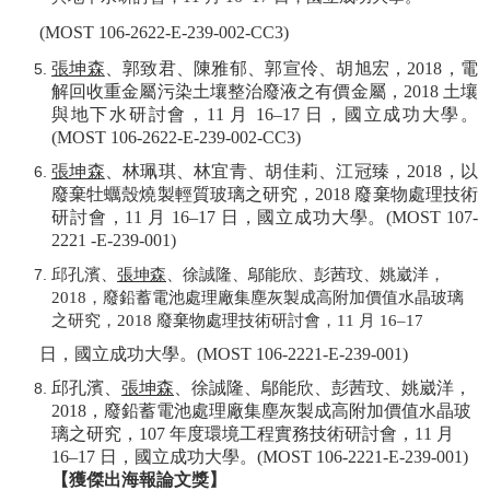
(MOST 106-2622-E-239-002-CC3)
張坤森
、郭致君、陳雅郁、郭宣伶、胡旭宏，
2018
，電
解回收重金屬污染土壤整治廢液之有價金屬，
2018
土壤
與地下水研討會，
11
月
16–17
日，國立成功大學。
(MOST 106-2622-E-239-002-CC3)
張坤森
、林珮琪、林宜青、胡佳莉、江冠臻，
2018
，以
廢棄牡蠣殼燒製輕質玻璃之研究，
2018
廢棄物處理技術
研討會，
11
月
16–17
日，國立成功大學。
(MOST 107-
2221 -E-239-001)
邱孔濱、
張坤森
、徐誠隆、鄔能欣、彭茜玟、姚崴洋，
2018
，廢鉛蓄電池處理廠集塵灰製成高附加價值水晶玻璃
之研究，
2018
廢棄物處理技術研討會，
11
月
16–17
日，國立成功大學。
(MOST 106-2221-E-239-001)
邱孔濱、
張坤森
、徐誠隆、鄔能欣、彭茜玟、姚崴洋，
2018
，廢鉛蓄電池處理廠集塵灰製成高附加價值水晶玻
璃之研究，
107
年度環境工程實務技術研討會，
11
月
16–17
日，國立成功大學。
(MOST 106-2221-E-239-001)
【獲傑出海報論文獎】