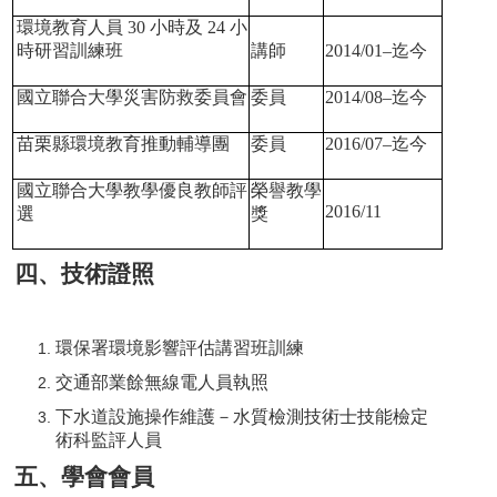
環境教育人員
30
小時及
24
小
時研習訓練班
講師
2014/01–
迄今
國立聯合大學災害防救委員會
委員
2014/08–
迄今
苗栗縣環境教育推動輔導團
委員
2016/07–
迄今
國立聯合大學教學優良教師評
榮譽教學
2016/11
選
獎
四、技術證照
環保署環境影響評估講習班訓練
交通部業餘無線電人員執照
下水道設施操作維護－水質檢測技術士技能檢定
術科監評人員
五、學會會員