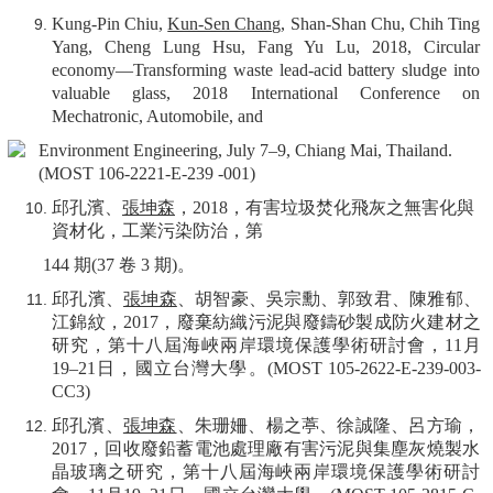
Kung-Pin Chiu,
Kun-Sen Chang
, Shan-Shan Chu, Chih Ting
Yang, Cheng Lung Hsu, Fang Yu Lu, 2018, Circular
economy—Transforming waste lead-acid battery sludge into
valuable glass, 2018 International Conference on
Mechatronic, Automobile, and
Environment Engineering, July 7–9, Chiang Mai, Thailand.
(MOST 106-2221-E-239 -001)
邱孔濱、
張坤森
，
2018
，有害垃圾焚化飛灰之無害化與
資材化，工業污染防治，第
144
期
(37
卷
3
期
)
。
邱孔濱、
張坤森
、胡智豪、吳宗勳、郭致君、陳雅郁、
江錦紋，
2017
，廢棄紡織污泥與廢鑄砂製成防火建材之
研究，第十八屆海峽兩岸環境保護學術研討會，
11
月
19–21
日，國立台灣大學。
(MOST 105-2622-E-239-003-
CC3)
邱孔濱、
張坤森
、朱珊姍、楊之葶、徐誠隆、呂方瑜，
2017
，回收廢鉛蓄電池處理廠有害污泥與集塵灰燒製水
晶玻璃之研究，第十八屆海峽兩岸環境保護學術研討