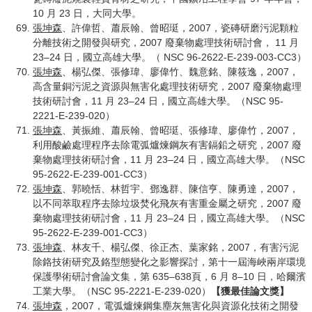
10 月 23 日，大同大學。
張坤森
、許偉哲、蕭辰翰、曾昭珽，2007，瓷磚研磨污泥顆粒
分離技術之開發與研究，2007 廢棄物處理技術研討會， 11 月
23–24 日，國立高雄大學。（ NSC 96-2622-E-239-003-CC3）
張坤森
、楊弘傑、張修瑋、廖偉竹、魏意銘、陳筱逸，2007，
高含量銅污泥之資源與無害化處理技術研究，2007 廢棄物處理
技術研討會，11 月 23–24 日，國立高雄大學。（NSC 95-
2221-E-239-020）
張坤森
、黃振維、蕭辰翰、曾昭珽、張修瑋、廖偉竹，2007，
利用酸鹼處理程序去除電弧爐煉鋼灰有害鎘鉛之研究，2007 廢
棄物處理技術研討會，11 月 23–24 日，國立高雄大學。（NSC
95-2622-E-239-001-CC3）
張坤森
、郭曉恬、林哲宇、鄧逸群、陳信亨、陳勇達，2007，
以不同萃取程序去除垃圾焚化飛灰有害重金屬之研究，2007 廢
棄物處理技術研討會，11 月 23–24 日，國立高雄大學。（NSC
95-2622-E-239-001-CC3）
張坤森
、林友千、楊弘傑、徐正杰、葉家銘，2007，有害污泥
除鉻技術研究及鉻型態變化之影響探討，第十一屆海峽兩岸環境
保護學術研討會論文集，第 635–638頁，6 月 8–10 日，哈爾濱
工業大學。（NSC 95-2221-E-239-020）
【獲最佳論文獎】
張坤森
，2007，電弧爐煉鋼集塵灰無害化與資源化技術之開發