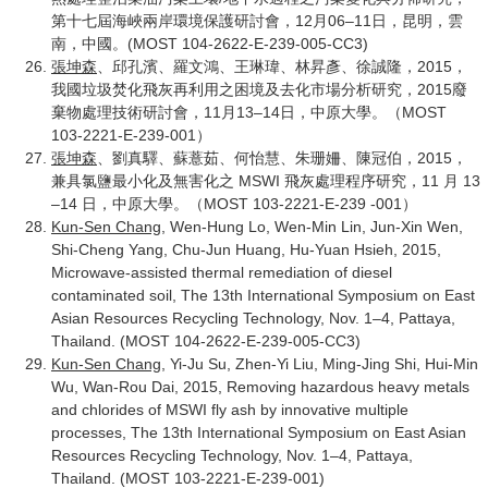
第十七屆海峽兩岸環境保護研討會，12月06–11日，昆明，雲
南，中國。(MOST 104-2622-E-239-005-CC3)
張坤森
、邱孔濱、羅文鴻、王琳瑋、林昇彥、徐誠隆，2015，
我國垃圾焚化飛灰再利用之困境及去化市場分析研究，2015廢
棄物處理技術研討會，11月13–14日，中原大學。（MOST
103-2221-E-239-001）
張坤森
、劉真驛、蘇薏茹、何怡慧、朱珊姍、陳冠伯，2015，
兼具氯鹽最小化及無害化之 MSWI 飛灰處理程序研究，11 月 13
–14 日，中原大學。（MOST 103-2221-E-239 -001）
Kun-Sen Chang
, Wen-Hung Lo, Wen-Min Lin, Jun-Xin Wen,
Shi-Cheng Yang, Chu-Jun Huang, Hu-Yuan Hsieh, 2015,
Microwave-assisted thermal remediation of diesel
contaminated soil, The 13th International Symposium on East
Asian Resources Recycling Technology, Nov. 1–4, Pattaya,
Thailand. (MOST 104-2622-E-239-005-CC3)
Kun-Sen Chang
, Yi-Ju Su, Zhen-Yi Liu, Ming-Jing Shi, Hui-Min
Wu, Wan-Rou Dai, 2015, Removing hazardous heavy metals
and chlorides of MSWI fly ash by innovative multiple
processes, The 13th International Symposium on East Asian
Resources Recycling Technology, Nov. 1–4, Pattaya,
Thailand. (MOST 103-2221-E-239-001)