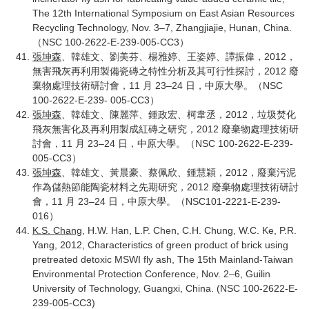
The 12th International Symposium on East Asian Resources
Recycling Technology, Nov. 3–7, Zhangjiajie, Hunan, China.
（NSC 100-2622-E-239-005-CC3）
張坤森
、韓雄文、劉美芬、楊雅婷、王姿婷、譚振偉，2012，
無害飛灰再利用製備瓷磚之特性分析及其可行性探討，2012 廢
棄物處理技術研討會，11 月 23–24 日，中原大學。（NSC
100-2622-E-239- 005-CC3）
張坤森
、韓雄文、陳麗萍、鍾政宏、柯韋丞，2012，垃圾焚化
飛灰無害化及再利用製成紅磚之研究，2012 廢棄物處理技術研
討會，11 月 23–24 日，中原大學。（NSC 100-2622-E-239-
005-CC3）
張坤森
、韓雄文、黃晨豪、蔡佩欣、鍾慧穎，2012，廢棄污泥
作為儲熱節能陶瓷材料之先期研究，2012 廢棄物處理技術研討
會，11 月 23–24 日，中原大學。（NSC101-2221-E-239-
016）
K.S. Chang
, H.W. Han, L.P. Chen, C.H. Chung, W.C. Ke, P.R.
Yang, 2012, Characteristics of green product of brick using
pretreated detoxic MSWI fly ash, The 15th Mainland-Taiwan
Environmental Protection Conference, Nov. 2–6, Guilin
University of Technology, Guangxi, China. (NSC 100-2622-E-
239-005-CC3)