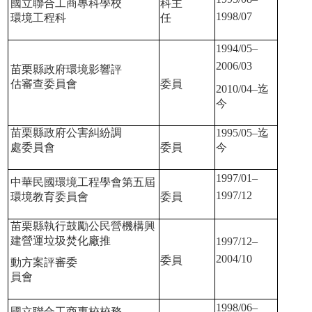
國立聯合工商專科學校
科主
1998/07
環境工程科
任
1994/05–
2006/03
苗栗縣政府環境影響評
估審查委員會
委員
2010/04–
迄
今
苗栗縣政府公害糾紛調
1995/05–
迄
處委員會
委員
今
1997/01–
中華民國環境工程學會第五屆
1997/12
環境教育委員會
委員
苗栗縣執行鼓勵公民營機構興
建營運垃圾焚化廠推
1997/12–
2004/10
委員
動方案評審委
員會
1998/06–
國立聯合工商專校校務