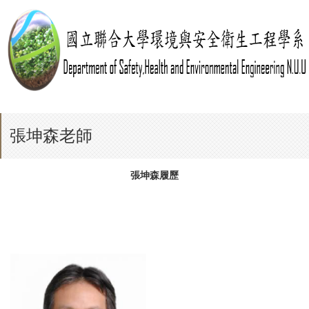
張坤森老師
張坤森履歷