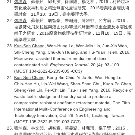
張坤森
、蘇薏茹、邱孔濱、徐誠隆、楊之葶，2016，利於垃圾
焚化飛灰再利用之精進無害化處理研究，2016廢棄物處理技術
研討會，11月18、19日，嘉南藥理大學。
張坤森
、蘇薏茹、胡智豪、朱珊姍、陳雅郁、呂方瑜，2016，
垃圾焚化飛灰粒徑與液固比影響溼式球磨萃取重金屬及水溶性氯
離子之研究，2016廢棄物處理技術研討會，11月18、19日，嘉
南藥理大學。
Kun-Sen Chang
, Wen-Hung Lo, Wen-Min Lin, Jun-Xin Wen,
Shi-Cheng Yang, Chu-Jun Huang, and Hu-Yuan Hsieh, 2016.
Microwave-assisted thermal remediation of diesel
contaminated soil.
Engineering Journal
, 20 (4): 93–100.
(MOST 104-2622-E-239-005 -CC3)
Kun-Sen Chang
, Kong-Bin Chiu, Yi-Ju Su, Wen-Hung Lo,
Chih-Hao Hu, Lin-Wei Wang, Shan-Shan Chu, Kuan-Po Chen,
Sheng-Yen Lin, Pei-Chi Lin, Tzu-Hsien Yang, 2016, Recycle of
waste textile sludge and foundry sand to produce a
compression resistant andflame retardant material, The Fifth
International Multi-Conference on Engineering and
Technology Innovation, Oct. 28–Nov.01, Taichung, Taiwan.
(MOST 105-2622-E-239-003-CC3)
張坤森
、林文閔、胡智豪、華昱涵、林珮琪、楊子賢，2015，
熱處理整治柴油污染土壤/地下水過程之污染變化與分佈研究，